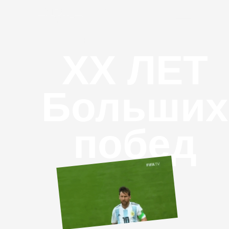
Корпоративы
Хабаровск
Юбилей компании
XX ЛЕТ
Больших
побед